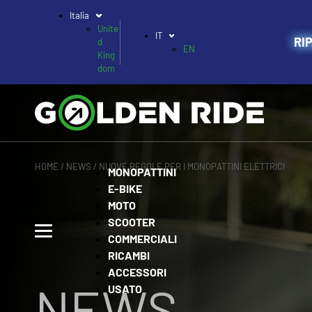
Italia
Unite
IT
RI
d
EN
King
dom
HOME
/
NEWS
/ NUOVE REGOLE PER I MONOPATTINI ELETTRICI
MONOPATTINI
E-BIKE
MOTO
SCOOTER
COMMERCIALI
RICAMBI
ACCESSORI
NEWS
USATO